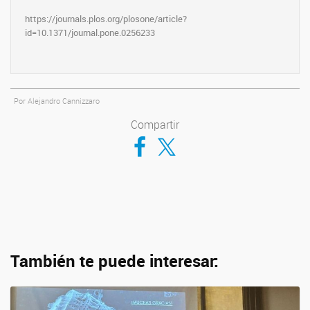
https://journals.plos.org/plosone/article?
id=10.1371/journal.pone.0256233
Por Alejandro Cannizzaro
Compartir
Compartir en Facebook
Compartir en Twitter
También te puede interesar: