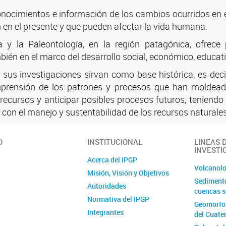
onocimientos e información de los cambios ocurridos en el
 en el presente y que pueden afectar la vida humana.
 y la Paleontología, en la región patagónica, ofrece 
bién en el marco del desarrollo social, económico, educativ
 sus investigaciones sirvan como base histórica, es de
prensión de los patrones y procesos que han moldeado
recursos y anticipar posibles procesos futuros, teniendo
 con el manejo y sustentabilidad de los recursos naturales
O
INSTITUCIONAL
LINEAS 
INVESTI
Acerca del IPGP
Volcanol
Misión, Visión y Objetivos
Sedimento
Autoridades
cuencas s
Normativa del IPGP
Geomorfol
Integrantes
del Cuate
Proyecto Institucional