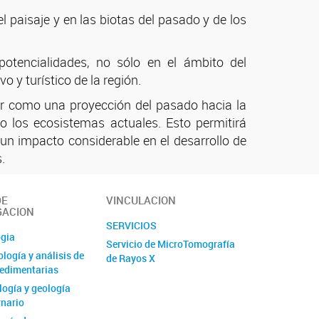
 paisaje y en las biotas del pasado y de los
potencialidades, no sólo en el ámbito del
o y turístico de la región.
cir como una proyección del pasado hacia la
 los ecosistemas actuales. Esto permitirá
 un impacto considerable en el desarrollo de
.
DE
VINCULACION
GACION
SERVICIOS
ogia
Servicio de MicroTomografía
logía y análisis de
de Rayos X
edimentarias
ogía y geología
rnario