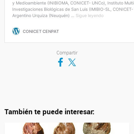
Compartir
Compartir en Facebook
Compartir en Twitter
También te puede interesar: