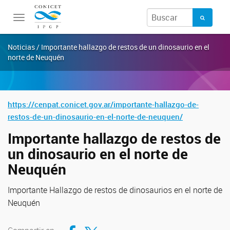
Toggle
navigation
Noticias / Importante hallazgo de restos de un dinosaurio en el
norte de Neuquén
https://cenpat.conicet.gov.ar/importante-hallazgo-de-
restos-de-un-dinosaurio-en-el-norte-de-neuquen/
Importante hallazgo de restos de
un dinosaurio en el norte de
Neuquén
Importante Hallazgo de restos de dinosaurios en el norte de
Neuquén
Compartir en Facebook
Compartir en Twitter