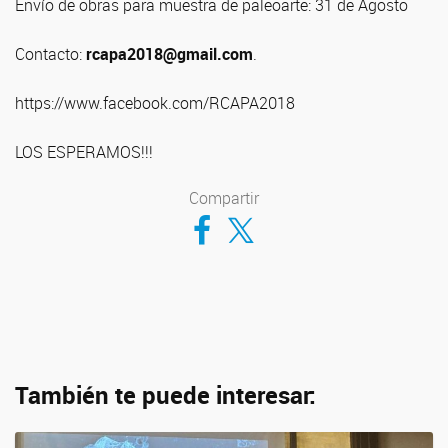
Envío de obras para muestra de paleoarte:
31 de Agosto
Contacto:
rcapa2018@gmail.com
.
https://www.facebook.com/RCAPA2018
LOS ESPERAMOS!!!
Compartir
Compartir en Facebook
Compartir en Twitter
También te puede interesar: